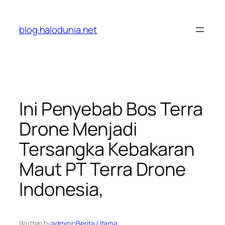
Lewati
ke
blog.halodunia.net
konten
Ini Penyebab Bos Terra
Drone Menjadi
Tersangka Kebakaran
Maut PT Terra Drone
Indonesia,
Written by
admin
in
Berita Utama