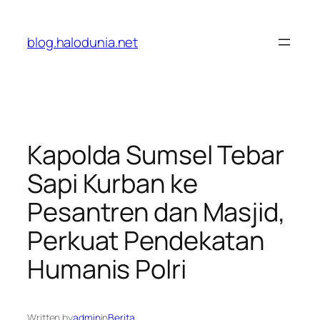
Lewati
ke
blog.halodunia.net
konten
Kapolda Sumsel Tebar
Sapi Kurban ke
Pesantren dan Masjid,
Perkuat Pendekatan
Humanis Polri
Written by
admin
in
Berita