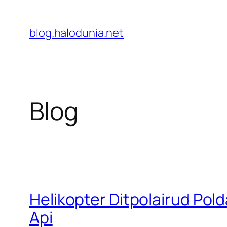
Lewati
ke
blog.halodunia.net
konten
Blog
Helikopter Ditpolairud Pold
Api