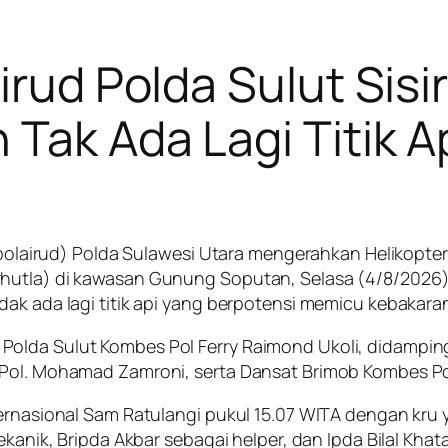
airud Polda Sulut Sis
Tak Ada Lagi Titik A
Ditpolairud) Polda Sulawesi Utara mengerahkan Helikop
hutla) di kawasan Gunung Soputan, Selasa (4/8/2026). 
dak ada lagi titik api yang berpotensi memicu kebakara
olda Sulut Kombes Pol Ferry Raimond Ukoli, didampingi
s Pol. Mohamad Zamroni, serta Dansat Brimob Kombes P
ernasional Sam Ratulangi pukul 15.07 WITA dengan kru ya
ekanik, Bripda Akbar sebagai helper, dan Ipda Bilal Khat