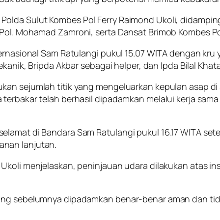
olda Sulut Kombes Pol Ferry Raimond Ukoli, didampingi
s Pol. Mohamad Zamroni, serta Dansat Brimob Kombes P
ernasional Sam Ratulangi pukul 15.07 WITA dengan kru ya
ekanik, Bripda Akbar sebagai helper, dan Ipda Bilal Khat
kan sejumlah titik yang mengeluarkan kepulan asap di
terbakar telah berhasil dipadamkan melalui kerja sama
elamat di Bandara Sam Ratulangi pukul 16.17 WITA set
anan lanjutan.
Ukoli menjelaskan, peninjauan udara dilakukan atas in
yang sebelumnya dipadamkan benar-benar aman dan tida