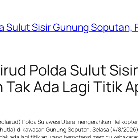
a Sulut Sisir Gunung Soputan, P
airud Polda Sulut Sis
Tak Ada Lagi Titik A
Ditpolairud) Polda Sulawesi Utara mengerahkan Helikop
hutla) di kawasan Gunung Soputan, Selasa (4/8/2026). 
dak ada lagi titik api yang berpotensi memicu kebakara