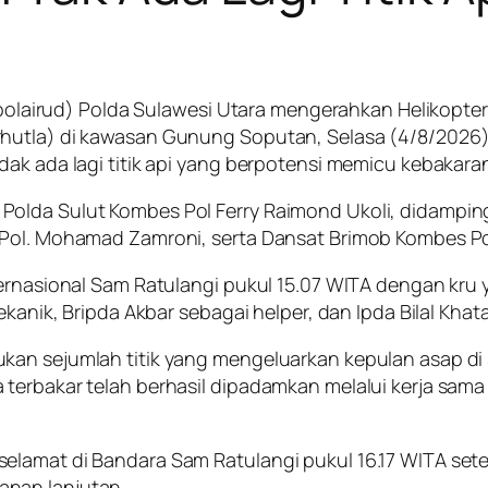
Ditpolairud) Polda Sulawesi Utara mengerahkan Helikop
hutla) di kawasan Gunung Soputan, Selasa (4/8/2026). 
dak ada lagi titik api yang berpotensi memicu kebakara
olda Sulut Kombes Pol Ferry Raimond Ukoli, didampingi
s Pol. Mohamad Zamroni, serta Dansat Brimob Kombes P
ernasional Sam Ratulangi pukul 15.07 WITA dengan kru ya
ekanik, Bripda Akbar sebagai helper, dan Ipda Bilal Khat
kan sejumlah titik yang mengeluarkan kepulan asap di
terbakar telah berhasil dipadamkan melalui kerja sama
elamat di Bandara Sam Ratulangi pukul 16.17 WITA set
anan lanjutan.